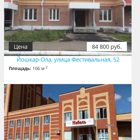
Цена
84 800 руб.
Йошкар-Ола, улица Фестивальная, 52
2
Площадь:
106 м